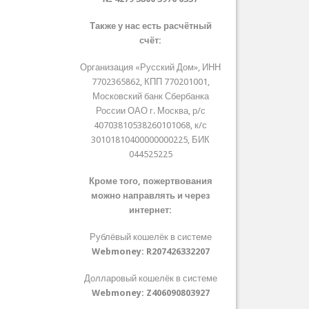
Также у нас есть расчётный
счёт:
Организация «Русский Дом», ИНН
7702365862, КПП 770201001,
Московский банк Сбербанка
России ОАО г. Москва, р/с
40703810538260101068, к/с
30101810400000000225, БИК
044525225
Кроме того, пожертвования
можно направлять и через
интернет:
Рублёвый кошелёк в системе
Webmoney:
R207426332207
Долларовый кошелёк в системе
Webmoney:
Z406090803927