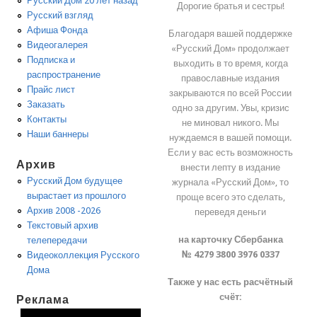
Русский Дом 20 лет назад
Дорогие братья и сестры!
Русский взгляд
Афиша Фонда
Благодаря вашей поддержке
Видеогалерея
«Русский Дом» продолжает
Подписка и
выходить в то время, когда
распространение
православные издания
Прайс лист
закрываются по всей России
Заказать
одно за другим. Увы, кризис
Контакты
не миновал никого. Мы
Наши баннеры
нуждаемся в вашей помощи.
Если у вас есть возможность
Архив
внести лепту в издание
Русский Дом будущее
журнала «Русский Дом», то
вырастает из прошлого
проще всего это сделать,
Архив 2008 -2026
переведя деньги
Текстовый архив
на карточку Сбербанка
телепередачи
№ 4279 3800 3976 0337
Видеоколлекция Русского
Дома
Также у нас есть расчётный
счёт:
Реклама