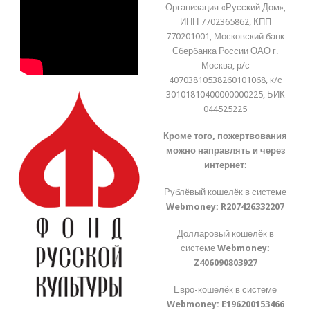
Организация «Русский Дом»,
ИНН 7702365862, КПП
770201001, Московский банк
Сбербанка России ОАО г.
Москва, р/с
40703810538260101068, к/с
30101810400000000225, БИК
044525225
Кроме того, пожертвования
можно направлять и через
интернет:
Рублёвый кошелёк в системе
Webmoney:
R207426332207
Долларовый кошелёк в
системе
Webmoney:
Z406090803927
Евро-кошелёк в системе
Webmoney:
E196200153466