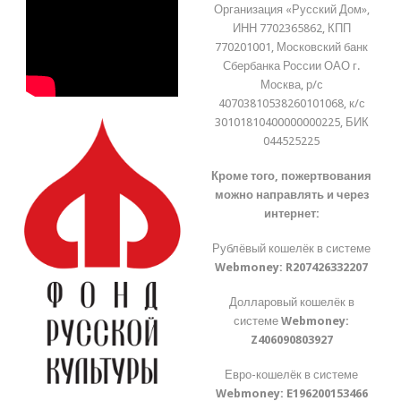
Организация «Русский Дом»,
ИНН 7702365862, КПП
770201001, Московский банк
Сбербанка России ОАО г.
Москва, р/с
40703810538260101068, к/с
30101810400000000225, БИК
044525225
Кроме того, пожертвования
можно направлять и через
интернет:
Рублёвый кошелёк в системе
Webmoney:
R207426332207
Долларовый кошелёк в
системе
Webmoney:
Z406090803927
Евро-кошелёк в системе
Webmoney:
E196200153466