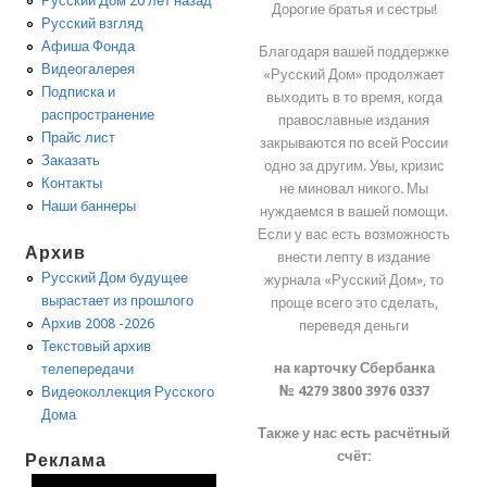
Русский Дом 20 лет назад
Дорогие братья и сестры!
Русский взгляд
Афиша Фонда
Благодаря вашей поддержке
Видеогалерея
«Русский Дом» продолжает
Подписка и
выходить в то время, когда
распространение
православные издания
Прайс лист
закрываются по всей России
Заказать
одно за другим. Увы, кризис
Контакты
не миновал никого. Мы
Наши баннеры
нуждаемся в вашей помощи.
Если у вас есть возможность
Архив
внести лепту в издание
Русский Дом будущее
журнала «Русский Дом», то
вырастает из прошлого
проще всего это сделать,
Архив 2008 -2026
переведя деньги
Текстовый архив
на карточку Сбербанка
телепередачи
№ 4279 3800 3976 0337
Видеоколлекция Русского
Дома
Также у нас есть расчётный
счёт:
Реклама