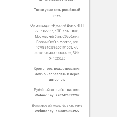
Также у нас есть расчётный
счёт:
Организация «Русский Дом», ИНН
7702365862, КПП 770201001,
Московский банк Сбербанка
России ОАО г. Москва, р/с
40703810538260101068, к/с
30101810400000000225, БИК
044525225
Кроме того, пожертвования
можно направлять и через
интернет:
Рублёвый кошелёк в системе
Webmoney:
R207426332207
Долларовый кошелёк в системе
Webmoney:
Z406090803927