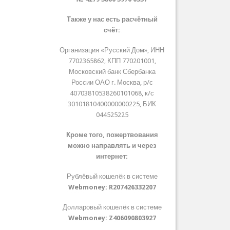
Также у нас есть расчётный
счёт:
Организация «Русский Дом», ИНН
7702365862, КПП 770201001,
Московский банк Сбербанка
России ОАО г. Москва, р/с
40703810538260101068, к/с
30101810400000000225, БИК
044525225
Кроме того, пожертвования
можно направлять и через
интернет:
Рублёвый кошелёк в системе
Webmoney:
R207426332207
Долларовый кошелёк в системе
Webmoney:
Z406090803927