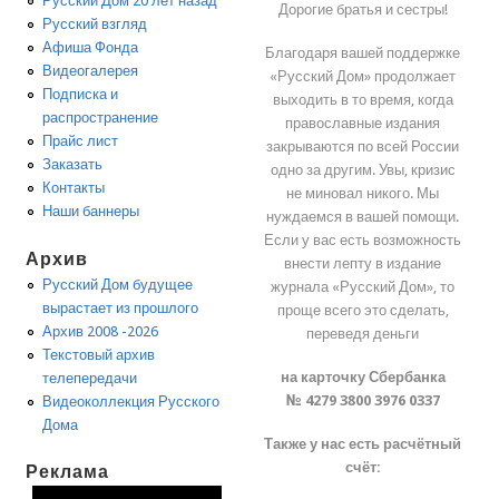
Русский Дом 20 лет назад
Дорогие братья и сестры!
Русский взгляд
Афиша Фонда
Благодаря вашей поддержке
Видеогалерея
«Русский Дом» продолжает
Подписка и
выходить в то время, когда
распространение
православные издания
Прайс лист
закрываются по всей России
Заказать
одно за другим. Увы, кризис
Контакты
не миновал никого. Мы
Наши баннеры
нуждаемся в вашей помощи.
Если у вас есть возможность
Архив
внести лепту в издание
Русский Дом будущее
журнала «Русский Дом», то
вырастает из прошлого
проще всего это сделать,
Архив 2008 -2026
переведя деньги
Текстовый архив
на карточку Сбербанка
телепередачи
№ 4279 3800 3976 0337
Видеоколлекция Русского
Дома
Также у нас есть расчётный
счёт:
Реклама