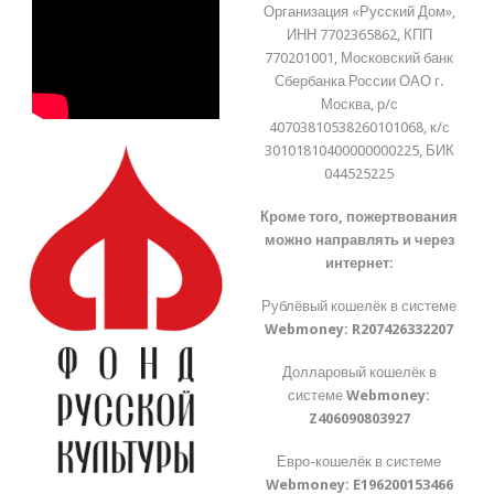
Организация «Русский Дом»,
ИНН 7702365862, КПП
770201001, Московский банк
Сбербанка России ОАО г.
Москва, р/с
40703810538260101068, к/с
30101810400000000225, БИК
044525225
Кроме того, пожертвования
можно направлять и через
интернет:
Рублёвый кошелёк в системе
Webmoney:
R207426332207
Долларовый кошелёк в
системе
Webmoney:
Z406090803927
Евро-кошелёк в системе
Webmoney:
E196200153466