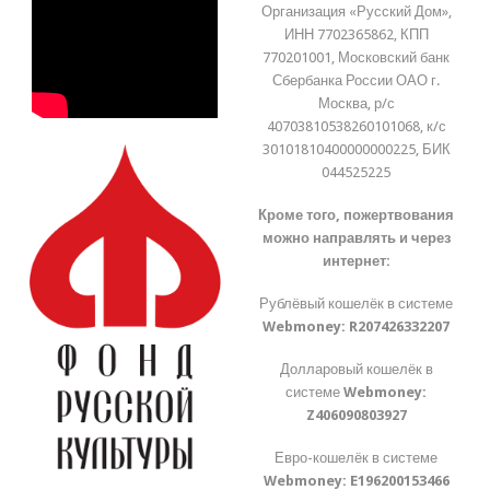
Организация «Русский Дом»,
ИНН 7702365862, КПП
770201001, Московский банк
Сбербанка России ОАО г.
Москва, р/с
40703810538260101068, к/с
30101810400000000225, БИК
044525225
Кроме того, пожертвования
можно направлять и через
интернет:
Рублёвый кошелёк в системе
Webmoney:
R207426332207
Долларовый кошелёк в
системе
Webmoney:
Z406090803927
Евро-кошелёк в системе
Webmoney:
E196200153466