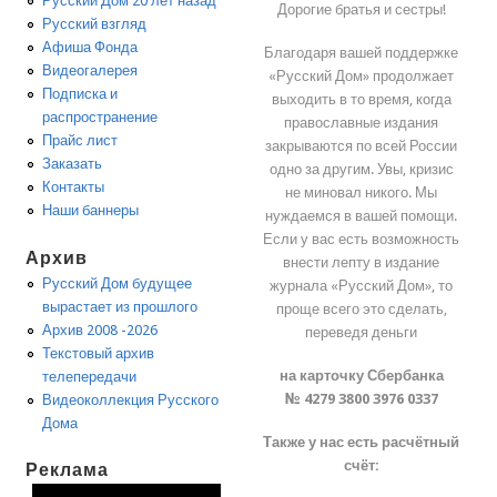
Русский Дом 20 лет назад
Дорогие братья и сестры!
Русский взгляд
Афиша Фонда
Благодаря вашей поддержке
Видеогалерея
«Русский Дом» продолжает
Подписка и
выходить в то время, когда
распространение
православные издания
Прайс лист
закрываются по всей России
Заказать
одно за другим. Увы, кризис
Контакты
не миновал никого. Мы
Наши баннеры
нуждаемся в вашей помощи.
Если у вас есть возможность
Архив
внести лепту в издание
Русский Дом будущее
журнала «Русский Дом», то
вырастает из прошлого
проще всего это сделать,
Архив 2008 -2026
переведя деньги
Текстовый архив
на карточку Сбербанка
телепередачи
№ 4279 3800 3976 0337
Видеоколлекция Русского
Дома
Также у нас есть расчётный
счёт:
Реклама