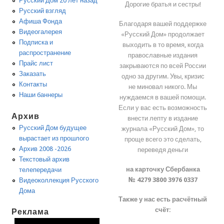
Русский Дом 20 лет назад
Дорогие братья и сестры!
Русский взгляд
Афиша Фонда
Благодаря вашей поддержке
Видеогалерея
«Русский Дом» продолжает
Подписка и
выходить в то время, когда
распространение
православные издания
Прайс лист
закрываются по всей России
Заказать
одно за другим. Увы, кризис
Контакты
не миновал никого. Мы
Наши баннеры
нуждаемся в вашей помощи.
Если у вас есть возможность
Архив
внести лепту в издание
Русский Дом будущее
журнала «Русский Дом», то
вырастает из прошлого
проще всего это сделать,
Архив 2008 -2026
переведя деньги
Текстовый архив
на карточку Сбербанка
телепередачи
№ 4279 3800 3976 0337
Видеоколлекция Русского
Дома
Также у нас есть расчётный
счёт:
Реклама