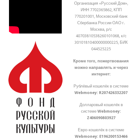
Организация «Русский Дом»,
ИНН 7702365862, КПП
770201001, Московский банк
Сбербанка России ОАО г.
Москва, р/с
40703810538260101068, к/с
30101810400000000225, БИК
044525225
Кроме того, пожертвования
можно направлять и через
интернет:
Рублёвый кошелёк в системе
Webmoney:
R207426332207
Долларовый кошелёк в
системе
Webmoney:
Z406090803927
Евро-кошелёк в системе
Webmoney:
E196200153466