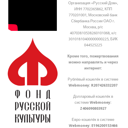
Организация «Русский Дом»,
ИНН 7702365862, КПП
770201001, Московский банк
Сбербанка России ОАО г.
Москва, р/с
40703810538260101068, к/с
30101810400000000225, БИК
044525225
Кроме того, пожертвования
можно направлять и через
интернет:
Рублёвый кошелёк в системе
Webmoney:
R207426332207
Долларовый кошелёк в
системе
Webmoney:
Z406090803927
Евро-кошелёк в системе
Webmoney:
E196200153466