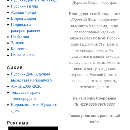
Русский Дом 20 лет назад
Дорогие братья и сестры!
Русский взгляд
Афиша Фонда
Благодаря вашей поддержке
Видеогалерея
«Русский Дом» продолжает
Подписка и
выходить в то время, когда
распространение
православные издания
Прайс лист
закрываются по всей России
Заказать
одно за другим. Увы, кризис
Контакты
не миновал никого. Мы
Наши баннеры
нуждаемся в вашей помощи.
Если у вас есть возможность
Архив
внести лепту в издание
Русский Дом будущее
журнала «Русский Дом», то
вырастает из прошлого
проще всего это сделать,
Архив 2008 -2026
переведя деньги
Текстовый архив
на карточку Сбербанка
телепередачи
№ 4279 3800 3976 0337
Видеоколлекция Русского
Дома
Также у нас есть расчётный
счёт:
Реклама