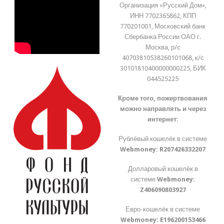
Организация «Русский Дом»,
ИНН 7702365862, КПП
770201001, Московский банк
Сбербанка России ОАО г.
Москва, р/с
40703810538260101068, к/с
30101810400000000225, БИК
044525225
Кроме того, пожертвования
можно направлять и через
интернет:
Рублёвый кошелёк в системе
Webmoney:
R207426332207
Долларовый кошелёк в
системе
Webmoney:
Z406090803927
Евро-кошелёк в системе
Webmoney:
E196200153466