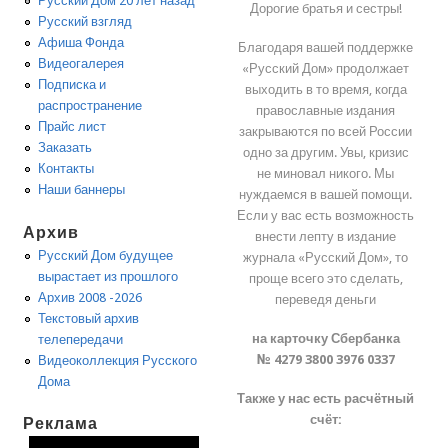
Русский Дом 20 лет назад
Дорогие братья и сестры!
Русский взгляд
Афиша Фонда
Благодаря вашей поддержке
Видеогалерея
«Русский Дом» продолжает
Подписка и
выходить в то время, когда
распространение
православные издания
Прайс лист
закрываются по всей России
Заказать
одно за другим. Увы, кризис
Контакты
не миновал никого. Мы
Наши баннеры
нуждаемся в вашей помощи.
Если у вас есть возможность
Архив
внести лепту в издание
Русский Дом будущее
журнала «Русский Дом», то
вырастает из прошлого
проще всего это сделать,
Архив 2008 -2026
переведя деньги
Текстовый архив
на карточку Сбербанка
телепередачи
№ 4279 3800 3976 0337
Видеоколлекция Русского
Дома
Также у нас есть расчётный
счёт:
Реклама