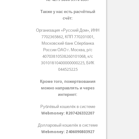
Также у нас есть расчётный
счёт:
Организация «Русский Дом», ИНН
7702365862, КПП 770201001,
Московский банк Сбербанка
России ОАО г. Москва, р/с
40703810538260101068, к/с
30101810400000000225, БИК
044525225
Кроме того, пожертвования
можно направлять и через
интернет:
Рублёвый кошелёк в системе
Webmoney:
R207426332207
Долларовый кошелёк в системе
Webmoney:
Z406090803927