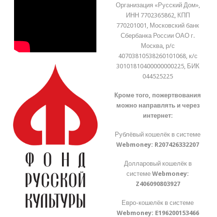
Организация «Русский Дом»,
ИНН 7702365862, КПП
770201001, Московский банк
Сбербанка России ОАО г.
Москва, р/с
40703810538260101068, к/с
30101810400000000225, БИК
044525225
Кроме того, пожертвования
можно направлять и через
интернет:
Рублёвый кошелёк в системе
Webmoney:
R207426332207
Долларовый кошелёк в
системе
Webmoney:
Z406090803927
Евро-кошелёк в системе
Webmoney:
E196200153466