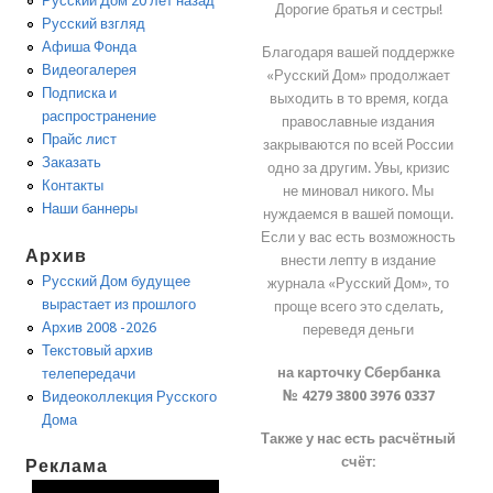
Русский Дом 20 лет назад
Дорогие братья и сестры!
Русский взгляд
Афиша Фонда
Благодаря вашей поддержке
Видеогалерея
«Русский Дом» продолжает
Подписка и
выходить в то время, когда
распространение
православные издания
Прайс лист
закрываются по всей России
Заказать
одно за другим. Увы, кризис
Контакты
не миновал никого. Мы
Наши баннеры
нуждаемся в вашей помощи.
Если у вас есть возможность
Архив
внести лепту в издание
Русский Дом будущее
журнала «Русский Дом», то
вырастает из прошлого
проще всего это сделать,
Архив 2008 -2026
переведя деньги
Текстовый архив
на карточку Сбербанка
телепередачи
№ 4279 3800 3976 0337
Видеоколлекция Русского
Дома
Также у нас есть расчётный
счёт:
Реклама