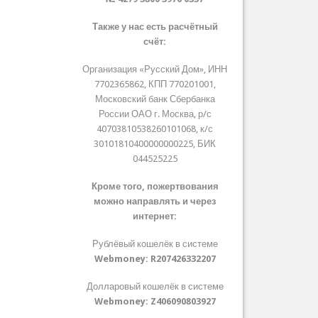
Также у нас есть расчётный
счёт:
Организация «Русский Дом», ИНН
7702365862, КПП 770201001,
Московский банк Сбербанка
России ОАО г. Москва, р/с
40703810538260101068, к/с
30101810400000000225, БИК
044525225
Кроме того, пожертвования
можно направлять и через
интернет:
Рублёвый кошелёк в системе
Webmoney:
R207426332207
Долларовый кошелёк в системе
Webmoney:
Z406090803927