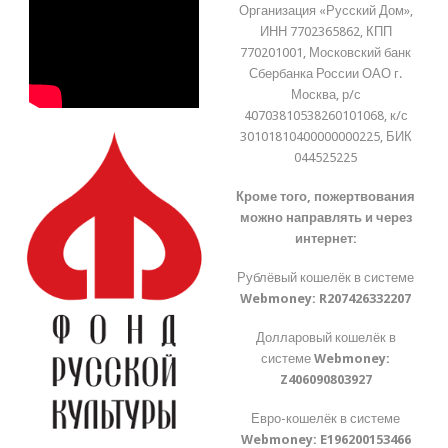
Организация «Русский Дом»,
ИНН 7702365862, КПП
770201001, Московский банк
Сбербанка России ОАО г.
Москва, р/с
40703810538260101068, к/с
30101810400000000225, БИК
044525225
Кроме того, пожертвования
можно направлять и через
интернет:
Рублёвый кошелёк в системе
Webmoney:
R207426332207
Долларовый кошелёк в
системе
Webmoney:
Z406090803927
Евро-кошелёк в системе
Webmoney:
E196200153466