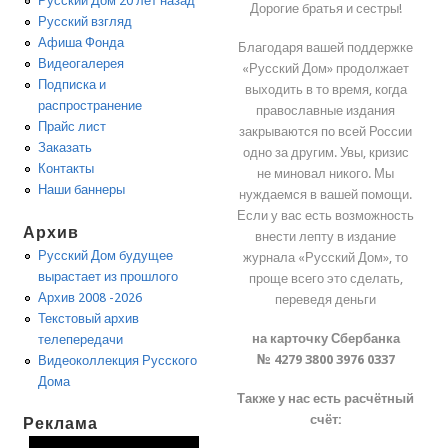
Русский Дом 20 лет назад
Дорогие братья и сестры!
Русский взгляд
Афиша Фонда
Благодаря вашей поддержке
Видеогалерея
«Русский Дом» продолжает
Подписка и
выходить в то время, когда
распространение
православные издания
Прайс лист
закрываются по всей России
Заказать
одно за другим. Увы, кризис
Контакты
не миновал никого. Мы
Наши баннеры
нуждаемся в вашей помощи.
Если у вас есть возможность
Архив
внести лепту в издание
Русский Дом будущее
журнала «Русский Дом», то
вырастает из прошлого
проще всего это сделать,
Архив 2008 -2026
переведя деньги
Текстовый архив
на карточку Сбербанка
телепередачи
№ 4279 3800 3976 0337
Видеоколлекция Русского
Дома
Также у нас есть расчётный
счёт:
Реклама