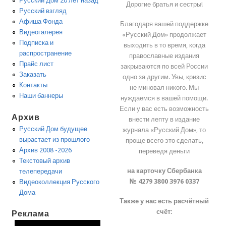
Русский Дом 20 лет назад
Дорогие братья и сестры!
Русский взгляд
Афиша Фонда
Благодаря вашей поддержке
Видеогалерея
«Русский Дом» продолжает
Подписка и
выходить в то время, когда
распространение
православные издания
Прайс лист
закрываются по всей России
Заказать
одно за другим. Увы, кризис
Контакты
не миновал никого. Мы
Наши баннеры
нуждаемся в вашей помощи.
Если у вас есть возможность
Архив
внести лепту в издание
Русский Дом будущее
журнала «Русский Дом», то
вырастает из прошлого
проще всего это сделать,
Архив 2008 -2026
переведя деньги
Текстовый архив
на карточку Сбербанка
телепередачи
№ 4279 3800 3976 0337
Видеоколлекция Русского
Дома
Также у нас есть расчётный
счёт:
Реклама