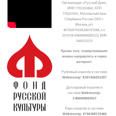
Организация «Русский Дом»,
ИНН 7702365862, КПП
770201001, Московский банк
Сбербанка России ОАО г.
Москва, р/с
40703810538260101068, к/с
30101810400000000225, БИК
044525225
Кроме того, пожертвования
можно направлять и через
интернет:
Рублёвый кошелёк в системе
Webmoney:
R207426332207
Долларовый кошелёк в
системе
Webmoney:
Z406090803927
Евро-кошелёк в системе
Webmoney:
E196200153466