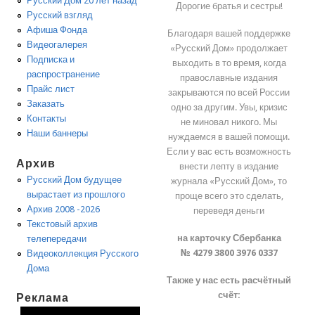
Русский Дом 20 лет назад
Дорогие братья и сестры!
Русский взгляд
Афиша Фонда
Благодаря вашей поддержке
Видеогалерея
«Русский Дом» продолжает
Подписка и
выходить в то время, когда
распространение
православные издания
Прайс лист
закрываются по всей России
Заказать
одно за другим. Увы, кризис
Контакты
не миновал никого. Мы
Наши баннеры
нуждаемся в вашей помощи.
Если у вас есть возможность
Архив
внести лепту в издание
Русский Дом будущее
журнала «Русский Дом», то
вырастает из прошлого
проще всего это сделать,
Архив 2008 -2026
переведя деньги
Текстовый архив
на карточку Сбербанка
телепередачи
№ 4279 3800 3976 0337
Видеоколлекция Русского
Дома
Также у нас есть расчётный
счёт:
Реклама