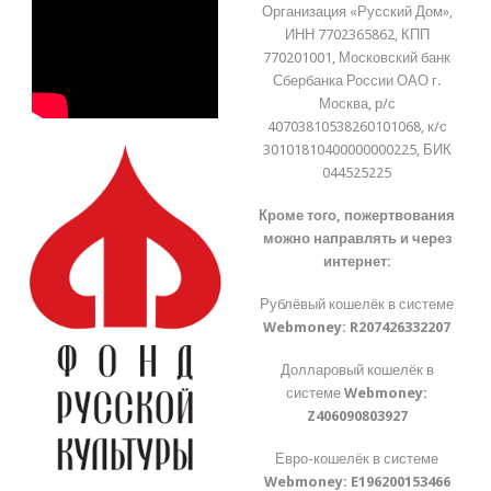
Организация «Русский Дом»,
ИНН 7702365862, КПП
770201001, Московский банк
Сбербанка России ОАО г.
Москва, р/с
40703810538260101068, к/с
30101810400000000225, БИК
044525225
Кроме того, пожертвования
можно направлять и через
интернет:
Рублёвый кошелёк в системе
Webmoney:
R207426332207
Долларовый кошелёк в
системе
Webmoney:
Z406090803927
Евро-кошелёк в системе
Webmoney:
E196200153466