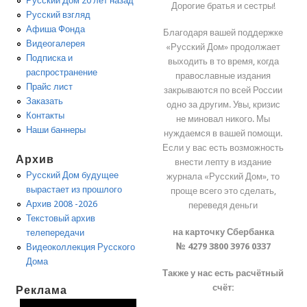
Русский Дом 20 лет назад
Дорогие братья и сестры!
Русский взгляд
Афиша Фонда
Благодаря вашей поддержке
Видеогалерея
«Русский Дом» продолжает
Подписка и
выходить в то время, когда
распространение
православные издания
Прайс лист
закрываются по всей России
Заказать
одно за другим. Увы, кризис
Контакты
не миновал никого. Мы
Наши баннеры
нуждаемся в вашей помощи.
Если у вас есть возможность
Архив
внести лепту в издание
Русский Дом будущее
журнала «Русский Дом», то
вырастает из прошлого
проще всего это сделать,
Архив 2008 -2026
переведя деньги
Текстовый архив
на карточку Сбербанка
телепередачи
№ 4279 3800 3976 0337
Видеоколлекция Русского
Дома
Также у нас есть расчётный
счёт:
Реклама