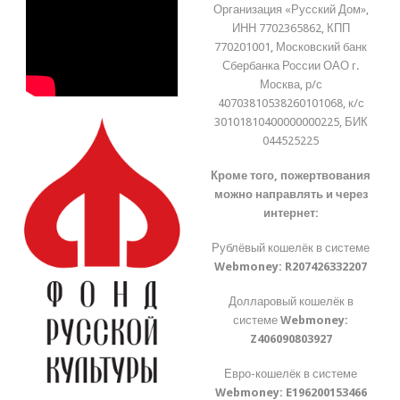
Организация «Русский Дом»,
ИНН 7702365862, КПП
770201001, Московский банк
Сбербанка России ОАО г.
Москва, р/с
40703810538260101068, к/с
30101810400000000225, БИК
044525225
Кроме того, пожертвования
можно направлять и через
интернет:
Рублёвый кошелёк в системе
Webmoney:
R207426332207
Долларовый кошелёк в
системе
Webmoney:
Z406090803927
Евро-кошелёк в системе
Webmoney:
E196200153466