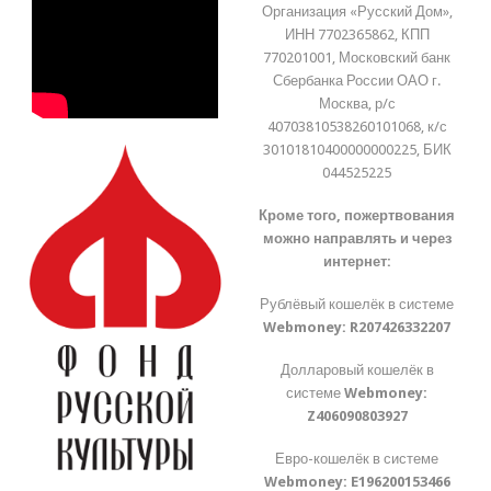
Организация «Русский Дом»,
ИНН 7702365862, КПП
770201001, Московский банк
Сбербанка России ОАО г.
Москва, р/с
40703810538260101068, к/с
30101810400000000225, БИК
044525225
Кроме того, пожертвования
можно направлять и через
интернет:
Рублёвый кошелёк в системе
Webmoney:
R207426332207
Долларовый кошелёк в
системе
Webmoney:
Z406090803927
Евро-кошелёк в системе
Webmoney:
E196200153466