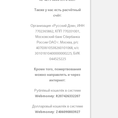
Также у нас есть расчётный
счёт:
Организация «Русский Дом», ИНН
7702365862, КПП 770201001,
Московский банк Сбербанка
России ОАО г. Москва, р/с
40703810538260101068, к/с
30101810400000000225, БИК
044525225
Кроме того, пожертвования
можно направлять и через
интернет:
Рублёвый кошелёк в системе
Webmoney:
R207426332207
Долларовый кошелёк в системе
Webmoney:
Z406090803927