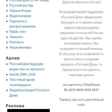
Русский Дом 20 лет назад
Дорогие братья и сестры!
Русский взгляд
Афиша Фонда
Благодаря вашей поддержке
Видеогалерея
«Русский Дом» продолжает
Подписка и
выходить в то время, когда
распространение
православные издания
Прайс лист
закрываются по всей России
Заказать
одно за другим. Увы, кризис
Контакты
не миновал никого. Мы
Наши баннеры
нуждаемся в вашей помощи.
Если у вас есть возможность
Архив
внести лепту в издание
Русский Дом будущее
журнала «Русский Дом», то
вырастает из прошлого
проще всего это сделать,
Архив 2008 -2026
переведя деньги
Текстовый архив
на карточку Сбербанка
телепередачи
№ 4279 3800 3976 0337
Видеоколлекция Русского
Дома
Также у нас есть расчётный
счёт:
Реклама