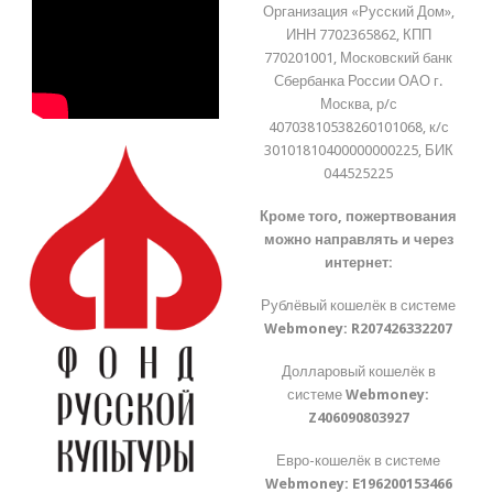
Организация «Русский Дом»,
ИНН 7702365862, КПП
770201001, Московский банк
Сбербанка России ОАО г.
Москва, р/с
40703810538260101068, к/с
30101810400000000225, БИК
044525225
Кроме того, пожертвования
можно направлять и через
интернет:
Рублёвый кошелёк в системе
Webmoney:
R207426332207
Долларовый кошелёк в
системе
Webmoney:
Z406090803927
Евро-кошелёк в системе
Webmoney:
E196200153466