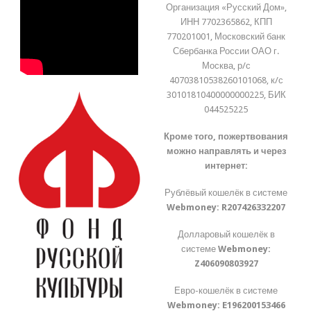
Организация «Русский Дом»,
ИНН 7702365862, КПП
770201001, Московский банк
Сбербанка России ОАО г.
Москва, р/с
40703810538260101068, к/с
30101810400000000225, БИК
044525225
Кроме того, пожертвования
можно направлять и через
интернет:
Рублёвый кошелёк в системе
Webmoney:
R207426332207
Долларовый кошелёк в
системе
Webmoney:
Z406090803927
Евро-кошелёк в системе
Webmoney:
E196200153466