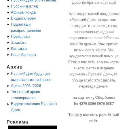
Русский Дом 20 лет назад
Дорогие братья и сестры!
Русский взгляд
Афиша Фонда
Благодаря вашей поддержке
Видеогалерея
«Русский Дом» продолжает
Подписка и
выходить в то время, когда
распространение
православные издания
Прайс лист
закрываются по всей России
Заказать
одно за другим. Увы, кризис
Контакты
не миновал никого. Мы
Наши баннеры
нуждаемся в вашей помощи.
Если у вас есть возможность
Архив
внести лепту в издание
Русский Дом будущее
журнала «Русский Дом», то
вырастает из прошлого
проще всего это сделать,
Архив 2008 -2026
переведя деньги
Текстовый архив
на карточку Сбербанка
телепередачи
№ 4279 3800 3976 0337
Видеоколлекция Русского
Дома
Также у нас есть расчётный
счёт:
Реклама