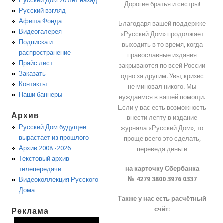
Русский Дом 20 лет назад
Дорогие братья и сестры!
Русский взгляд
Афиша Фонда
Благодаря вашей поддержке
Видеогалерея
«Русский Дом» продолжает
Подписка и
выходить в то время, когда
распространение
православные издания
Прайс лист
закрываются по всей России
Заказать
одно за другим. Увы, кризис
Контакты
не миновал никого. Мы
Наши баннеры
нуждаемся в вашей помощи.
Если у вас есть возможность
Архив
внести лепту в издание
Русский Дом будущее
журнала «Русский Дом», то
вырастает из прошлого
проще всего это сделать,
Архив 2008 -2026
переведя деньги
Текстовый архив
на карточку Сбербанка
телепередачи
№ 4279 3800 3976 0337
Видеоколлекция Русского
Дома
Также у нас есть расчётный
счёт:
Реклама