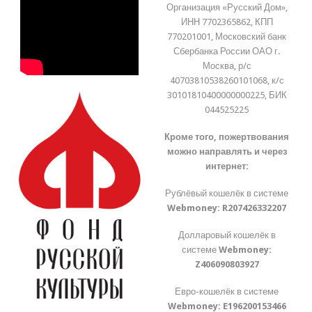
Организация «Русский Дом»,
ИНН 7702365862, КПП
770201001, Московский банк
Сбербанка России ОАО г.
Москва, р/с
40703810538260101068, к/с
30101810400000000225, БИК
044525225
Кроме того, пожертвования
можно направлять и через
интернет:
Рублёвый кошелёк в системе
Webmoney:
R207426332207
Долларовый кошелёк в
системе
Webmoney:
Z406090803927
Евро-кошелёк в системе
Webmoney:
E196200153466