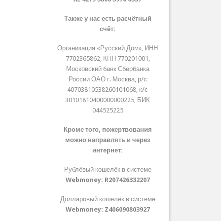
Также у нас есть расчётный
счёт:
Организация «Русский Дом», ИНН
7702365862, КПП 770201001,
Московский банк Сбербанка
России ОАО г. Москва, р/с
40703810538260101068, к/с
30101810400000000225, БИК
044525225
Кроме того, пожертвования
можно направлять и через
интернет:
Рублёвый кошелёк в системе
Webmoney:
R207426332207
Долларовый кошелёк в системе
Webmoney:
Z406090803927