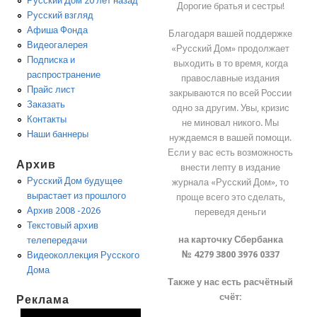
Русский Дом 20 лет назад
Дорогие братья и сестры!
Русский взгляд
Афиша Фонда
Благодаря вашей поддержке
Видеогалерея
«Русский Дом» продолжает
Подписка и
выходить в то время, когда
распространение
православные издания
Прайс лист
закрываются по всей России
Заказать
одно за другим. Увы, кризис
Контакты
не миновал никого. Мы
Наши баннеры
нуждаемся в вашей помощи.
Если у вас есть возможность
Архив
внести лепту в издание
Русский Дом будущее
журнала «Русский Дом», то
вырастает из прошлого
проще всего это сделать,
Архив 2008 -2026
переведя деньги
Текстовый архив
на карточку Сбербанка
телепередачи
№ 4279 3800 3976 0337
Видеоколлекция Русского
Дома
Также у нас есть расчётный
счёт:
Реклама