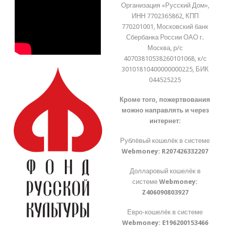
Организация «Русский Дом»,
ИНН 7702365862, КПП
770201001, Московский банк
Сбербанка России ОАО г.
Москва, р/с
40703810538260101068, к/с
30101810400000000225, БИК
044525225
Кроме того, пожертвования
можно направлять и через
интернет:
Рублёвый кошелёк в системе
Webmoney:
R207426332207
Долларовый кошелёк в
системе
Webmoney:
Z406090803927
Евро-кошелёк в системе
Webmoney:
E196200153466