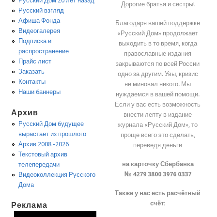
Русский Дом 20 лет назад
Дорогие братья и сестры!
Русский взгляд
Афиша Фонда
Благодаря вашей поддержке
Видеогалерея
«Русский Дом» продолжает
Подписка и
выходить в то время, когда
распространение
православные издания
Прайс лист
закрываются по всей России
Заказать
одно за другим. Увы, кризис
Контакты
не миновал никого. Мы
Наши баннеры
нуждаемся в вашей помощи.
Если у вас есть возможность
Архив
внести лепту в издание
Русский Дом будущее
журнала «Русский Дом», то
вырастает из прошлого
проще всего это сделать,
Архив 2008 -2026
переведя деньги
Текстовый архив
на карточку Сбербанка
телепередачи
№ 4279 3800 3976 0337
Видеоколлекция Русского
Дома
Также у нас есть расчётный
счёт:
Реклама