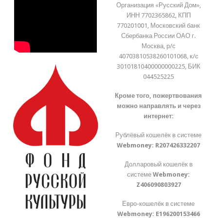
Организация «Русский Дом»,
ИНН 7702365862, КПП
770201001, Московский банк
Сбербанка России ОАО г.
Москва, р/с
40703810538260101068, к/с
30101810400000000225, БИК
044525225
Кроме того, пожертвования
можно направлять и через
интернет:
Рублёвый кошелёк в системе
Webmoney:
R207426332207
Долларовый кошелёк в
системе
Webmoney:
Z406090803927
Евро-кошелёк в системе
Webmoney:
E196200153466