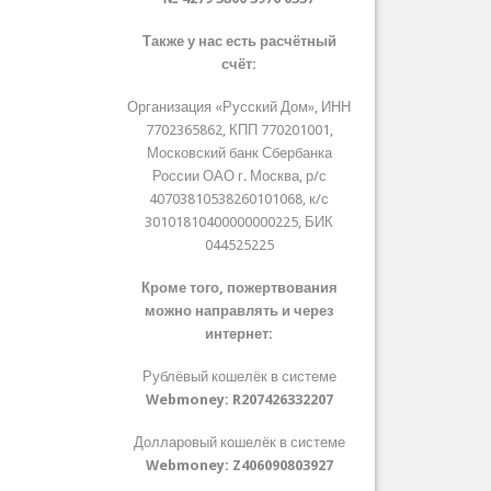
Также у нас есть расчётный
счёт:
Организация «Русский Дом», ИНН
7702365862, КПП 770201001,
Московский банк Сбербанка
России ОАО г. Москва, р/с
40703810538260101068, к/с
30101810400000000225, БИК
044525225
Кроме того, пожертвования
можно направлять и через
интернет:
Рублёвый кошелёк в системе
Webmoney:
R207426332207
Долларовый кошелёк в системе
Webmoney:
Z406090803927