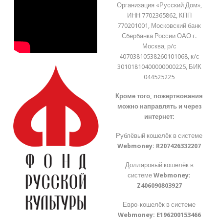
Организация «Русский Дом»,
ИНН 7702365862, КПП
770201001, Московский банк
Сбербанка России ОАО г.
Москва, р/с
40703810538260101068, к/с
30101810400000000225, БИК
044525225
Кроме того, пожертвования
можно направлять и через
интернет:
Рублёвый кошелёк в системе
Webmoney:
R207426332207
Долларовый кошелёк в
системе
Webmoney:
Z406090803927
Евро-кошелёк в системе
Webmoney:
E196200153466