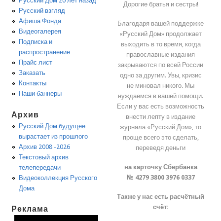
Русский Дом 20 лет назад
Дорогие братья и сестры!
Русский взгляд
Афиша Фонда
Благодаря вашей поддержке
Видеогалерея
«Русский Дом» продолжает
Подписка и
выходить в то время, когда
распространение
православные издания
Прайс лист
закрываются по всей России
Заказать
одно за другим. Увы, кризис
Контакты
не миновал никого. Мы
Наши баннеры
нуждаемся в вашей помощи.
Если у вас есть возможность
Архив
внести лепту в издание
Русский Дом будущее
журнала «Русский Дом», то
вырастает из прошлого
проще всего это сделать,
Архив 2008 -2026
переведя деньги
Текстовый архив
на карточку Сбербанка
телепередачи
№ 4279 3800 3976 0337
Видеоколлекция Русского
Дома
Также у нас есть расчётный
счёт:
Реклама